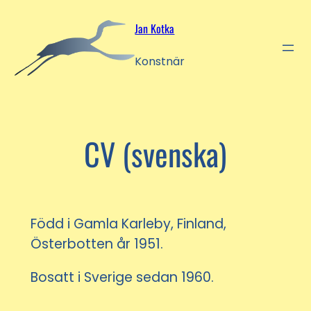
Hoppa
Jan Kotka
till
innehåll
Konstnär
CV (svenska)
Född i Gamla Karleby, Finland,
Österbotten år 1951.
Bosatt i Sverige sedan 1960.